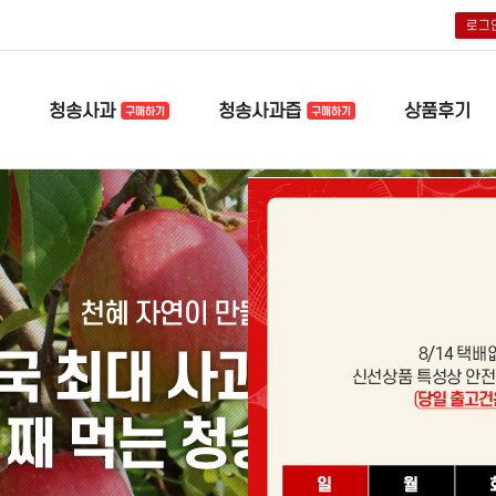
로그
청송사과
청송사과즙
상품후기