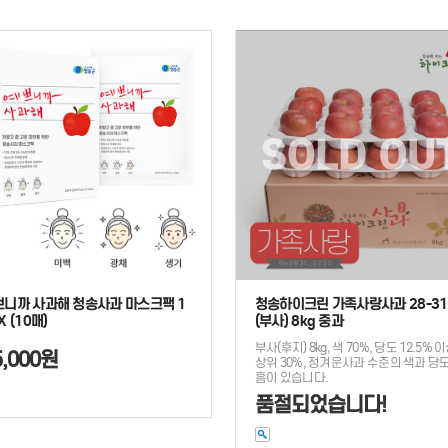
쁘니까 사과해 청송사과 마스크팩 1
청송하이크린 가족사랑사과 28-3
X (10매)
(부사) 8kg 중과
부사(후지) 8kg, 색 70%, 당도 12.5% 
5,000원
상위 30%, 정겨운사과 수준의 색과 당도
흠이 있습니다.
품절되었습니다!