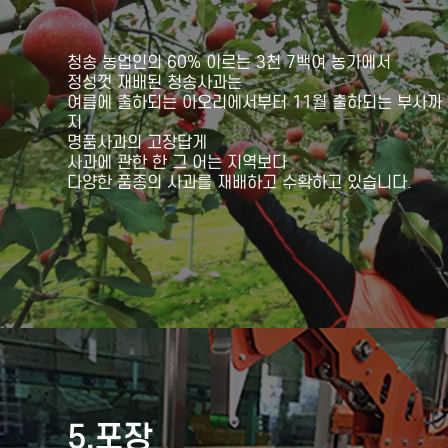
청송 농업인의 60% 이르는 3천 7백여 농가에서
정성껏 재배된 청송사과는
여름에 출하되는 아오리에서부터 11월 출하되는 부사까
지
명품사과의 고장답게
사과에 관한 한 그 어는 지역보다
다양한 품종의 사과를 재배하고 수확하고 있습니다.
5.포장