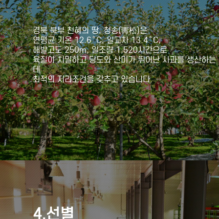
경북 북부 천혜의 땅, 청송(靑松)은
연평균 기온 12.6˚C, 일교차 13.4˚C,
해발고도 250m, 일조량 1,520시간으로
육질이 치밀하고 당도와 산미가 뛰어난 사과를 생산하는
데
최적의 지리조건을 갖추고 있습니다.
4.선별