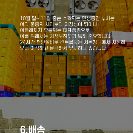
10월 말~ 11월 중순 수확되는 만생종인 부사는
여타 품종의 사과보다 저장성이 뛰어나
이듬해까지 유통되는 대표품종으로
이를 위해서는 저장노하우가 특히 중요합니다.
24시간 첨단설비로 컨트롤되는 저온창고에서 저장해
오래 아삭하고 달콤하게 유지하고 있습니다.
6.배송