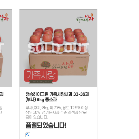
1과
청송하이크린 가족사랑사과 33-36과
(부사) 8kg 중소과
이상
부사(후지) 8kg, 색 70%, 당도 12.5% 이상
!
상위 30%, 정겨운사과 수준의 색과 당도!
흠이 있습니다.
품절되었습니다!