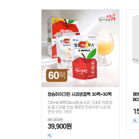
청송하이크린 사과생즙팩 30팩+30팩
예
BO
120ml*30팩(2box)청송사과 그대로 착즙청
송 꿀사과를 한입 깨문듯프레쉬한 사과 본
1
연의 맛이 가득!!
48,000원
39,900원