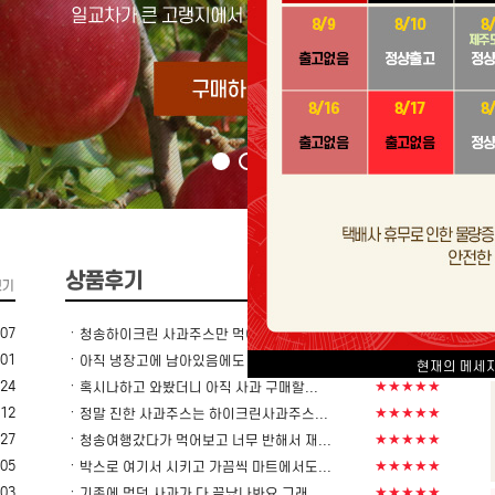
ㆍ
-07
★★★★★
청송하이크린 사과주스만 먹어요 매번 재...
ㆍ
-01
★★★★★
아직 냉장고에 남아있음에도 미리 주문했...
현재의 메세
ㆍ
-24
★★★★★
혹시나하고 와봤더니 아직 사과 구매할...
ㆍ
-12
★★★★★
정말 진한 사과주스는 하이크린사과주스...
ㆍ
-27
★★★★★
청송여행갔다가 먹어보고 너무 반해서 재...
ㆍ
-05
★★★★★
박스로 여기서 시키고 가끔씩 마트에서도...
ㆍ
-03
★★★★★
기존에 먹던 사과가 다 끝났나봐요 그래...