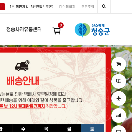
인
1분
회원가입
(3천원할인쿠폰)
마이페이지
주문조회
0
청송사과유통센터