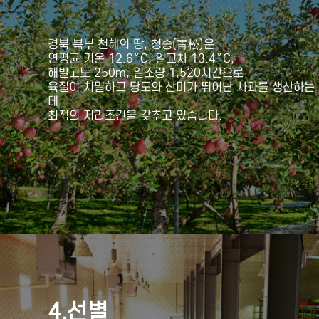
경북 북부 천혜의 땅, 청송(靑松)은
연평균 기온 12.6˚C, 일교차 13.4˚C,
해발고도 250m, 일조량 1,520시간으로
육질이 치밀하고 당도와 산미가 뛰어난 사과를 생산하는
데
최적의 지리조건을 갖추고 있습니다.
4.선별