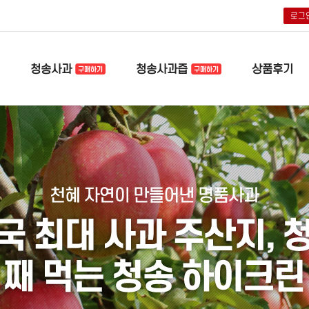
로그
청송사과
청송사과즙
상품후기