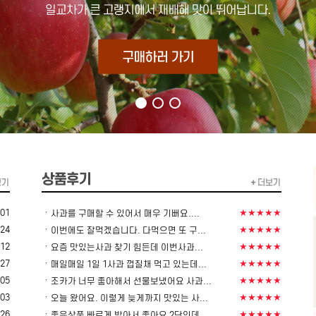
ㆍ
-01
★★★★★
사과를 구매할 수 있어서 매우 기뻐요....
ㆍ
-24
★★★★★
이번에도 잘먹겠습니다. 다먹으면 또 구...
ㆍ
-12
★★★★★
요즘 맛있는사과 찾기 힘든데 이번사과...
ㆍ
-27
★★★★★
매일매일 1일 1사과 껍질채 먹고 있는데...
ㆍ
-05
★★★★★
조카가 너무 좋아해서 선물보냈어요 사과...
ㆍ
-03
★★★★★
오늘 왔어요. 이렇게 늦게까지 맛있는 사...
ㆍ
-26
★★★★★
좋은상품 빠르게 받아서 좋아요 2단인데...