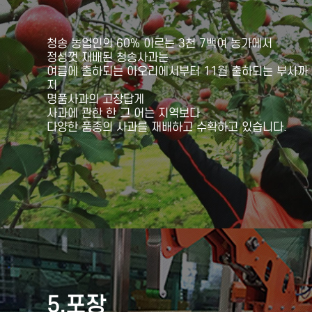
청송 농업인의 60% 이르는 3천 7백여 농가에서
정성껏 재배된 청송사과는
여름에 출하되는 아오리에서부터 11월 출하되는 부사까
지
명품사과의 고장답게
사과에 관한 한 그 어는 지역보다
다양한 품종의 사과를 재배하고 수확하고 있습니다.
5.포장