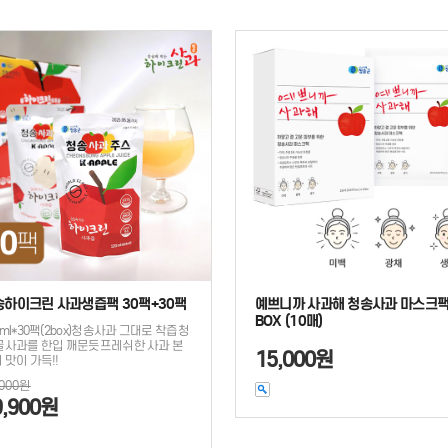
송하이크린 사과생즙팩 30팩+30팩
예쁘니까 사과해 청송사과 마스크팩
BOX (10매)
0ml*30팩(2box)청송사과 그대로 착즙청
꿀사과를 한입 깨문듯프레쉬한 사과 본
15,000원
 맛이 가득!!
,000원
9,900원