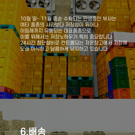
10월 말~ 11월 중순 수확되는 만생종인 부사는
여타 품종의 사과보다 저장성이 뛰어나
이듬해까지 유통되는 대표품종으로
이를 위해서는 저장노하우가 특히 중요합니다.
24시간 첨단설비로 컨트롤되는 저온창고에서 저장해
오래 아삭하고 달콤하게 유지하고 있습니다.
6.배송