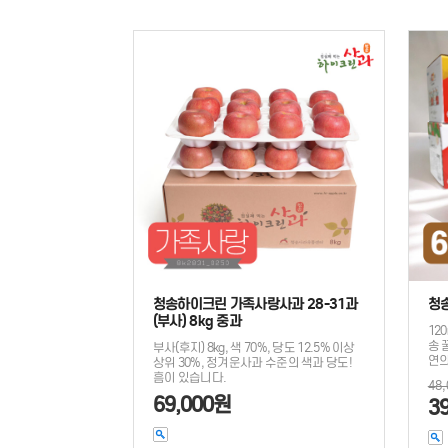
청송하이크린 가족사랑사과 28-31과
청
(부사) 8kg 중과
12
송 
부사(후지) 8kg, 색 70%, 당도 12.5% 이상
연의
상위 30%, 정겨운사과 수준의 색과 당도!
흠이 있습니다.
48
69,000원
3