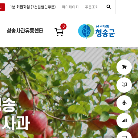
인
1분
회원가입
(3천원할인쿠폰)
마이페이지
주문조회
0
청송사과유통센터