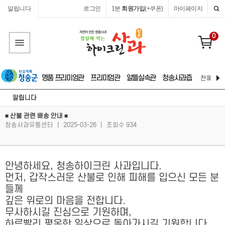
알립니다
로그인
1분
회원가입
(+쿠폰)
마이페이지
0
명품 프리미엄관
프리미엄관
알뜰실속관
청송사과즙
천혜 자연
알립니다
■ 산불 관련 배송 안내 ■
청송사과유통센터
|
2025-03-26
|
조회수 934
안녕하세요, 청송하이크린 사과입니다.
먼저, 갑작스러운 산불로 인해 피해를 입으신 모든 분
들께
깊은 위로의 마음을 전합니다.
무사하시길 진심으로 기원하며,
하루빨리 평온한 일상으로 돌아가시길 기원합니다.