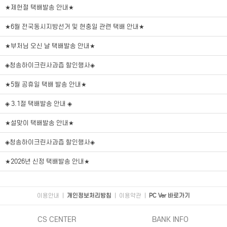
★제헌절 택배발송 안내★
★6월 전국동시지방선거 및 현충일 관련 택배 안내★
★부처님 오신 날 택배발송 안내★
◈청송하이크린사과즙 할인행사◈
★5월 공휴일 택배 발송 안내★
◈ 3.1절 택배발송 안내 ◈
★설맞이 택배발송 안내★
◈청송하이크린사과즙 할인행사◈
★2026년 신정 택배발송 안내★
이용안내
|
개인정보처리방침
|
이용약관
|
PC Ver 바로가기
CS CENTER
BANK INFO