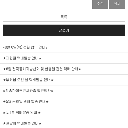
수정
삭제
목록
글쓰기
※8월 6일(목) 전화 업무 안내※
★제헌절 택배발송 안내★
★6월 전국동시지방선거 및 현충일 관련 택배 안내★
★부처님 오신 날 택배발송 안내★
◈청송하이크린사과즙 할인행사◈
★5월 공휴일 택배 발송 안내★
◈ 3.1절 택배발송 안내 ◈
★설맞이 택배발송 안내★