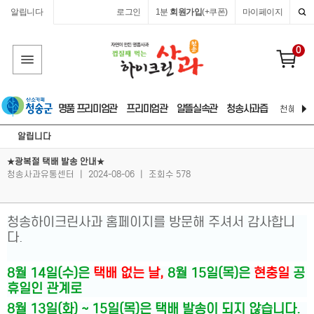
알립니다
로그인
1분
회원가입
(+쿠폰)
마이페이지
0
명품 프리미엄관
프리미엄관
알뜰실속관
청송사과즙
천혜 자연
알립니다
★광복절 택배 발송 안내★
청송사과유통센터
|
2024-08-06
|
조회수 578
청송하이크린사과 홈페이지를 방문해 주셔서 감사합니
다.
8월 14일(수)은
택배 없는 날,
8월 15일(목)은
현충일
공
휴일인 관계로
8월 13일(화) ~ 15일(목)은 택배 발송이 되지 않습니다.