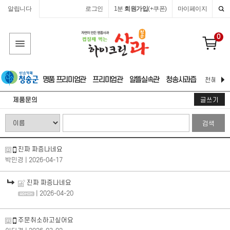
알립니다
로그인
1분
회원가입
(+쿠폰)
마이페이지
0
명품 프리미엄관
프리미엄관
알뜰실속관
청송사과즙
천혜 자연
제품문의
글쓰기
검색
진짜 짜증나네요
박민경
| 2026-04-17
진짜 짜증나네요
| 2026-04-20
주문취소하고싶어요