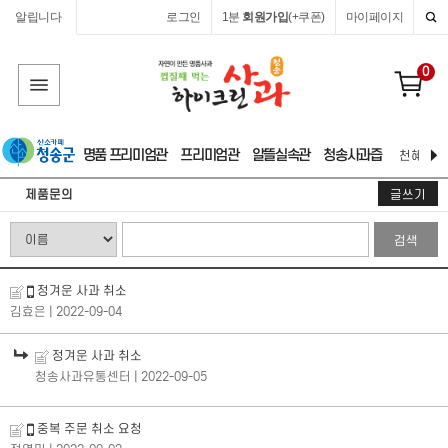
알립니다
로그인
1분
회원가입
(+쿠폰)
마이페이지
0
명품 프리미엄관
프리미엄관
알뜰실속관
청송사과즙
천혜 자연
제품문의
글쓰기
검색
정겨운 사과 취소
김효은
| 2022-09-04
정겨운 사과 취소
청송사과유통센터
| 2022-09-05
중복 주문 취소 요청